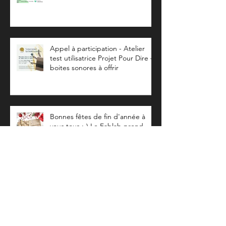
Appel à participation - Atelier
test utilisatrice Projet Pour Dire –
boites sonores à offrir
Bonnes fêtes de fin d'année à
vous tous :-) Le Fablab prend
quelques vacances :) A très vite...
Venez découvrir le Fablab
Dimanche 24 Novembre après-
midi.