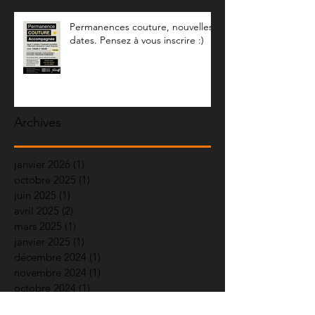
Permanences couture, nouvelles
dates. Pensez à vous inscrire :)
Archives
janvier 2026
(1)
1 post
octobre 2025
(1)
1 post
juin 2025
(1)
1 post
avril 2025
(2)
2 posts
mars 2025
(1)
1 post
janvier 2025
(1)
1 post
décembre 2024
(1)
1 post
novembre 2024
(1)
1 post
octobre 2024
(1)
1 post
septembre 2024
(2)
2 posts