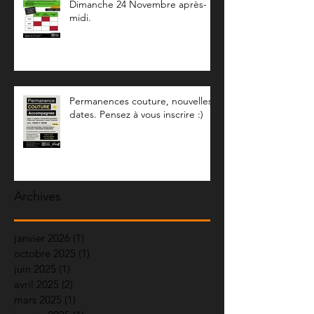
Dimanche 24 Novembre après-
midi.
Permanences couture, nouvelles
dates. Pensez à vous inscrire :)
Archives
janvier 2026
(1)
1 post
octobre 2025
(1)
1 post
juin 2025
(1)
1 post
avril 2025
(2)
2 posts
mars 2025
(1)
1 post