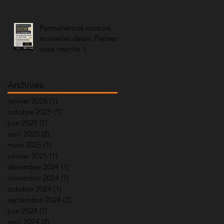
Permanences couture,
nouvelles dates. Pensez à
vous inscrire :)
Archives
janvier 2026
(1)
1 post
octobre 2025
(1)
1 post
juin 2025
(1)
1 post
avril 2025
(2)
2 posts
mars 2025
(1)
1 post
janvier 2025
(1)
1 post
décembre 2024
(1)
1 post
novembre 2024
(1)
1 post
octobre 2024
(1)
1 post
septembre 2024
(2)
2 posts
juin 2024
(1)
1 post
avril 2024
(2)
2 posts