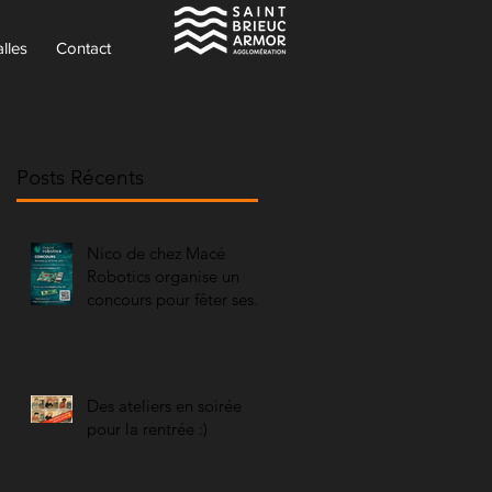
lles
Contact
Posts Récents
Nico de chez Macé
Robotics organise un
concours pour fêter ses
10 ans
Des ateliers en soirée
pour la rentrée :)