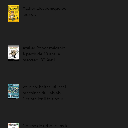
Atelier Electronique pour
les nuls :)
Atelier Robot mécanique
à partir de 10 ans le
mercredi 30 Avril
prochain...
Vous souhaitez utiliser les
machines du Fablab...
Cet atelier il fait pour
vous :)
Course de robot dans le