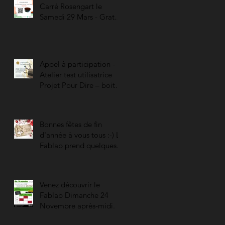
Carré Rosengart le
Samedi 29 Mars - Gratuit
-
Appel à participation -
Atelier test utilisatrice
Projet Pour Dire – boites
sonores à offrir
Bonnes fêtes de fin
d'année à vous tous :-) Le
Fablab prend quelques
vacances :) A très vite...
Venez découvrir le
Fablab Dimanche 24
Novembre après-midi.